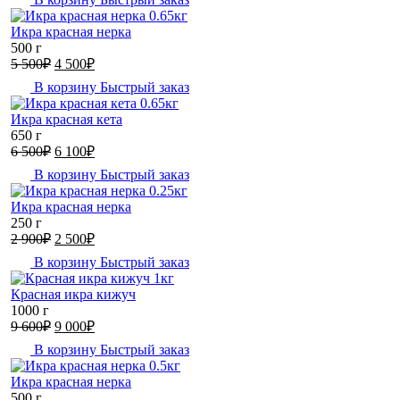
Икра красная нерка
500 г
Первоначальная
Текущая
5 500
₽
4 500
₽
цена
цена:
В корзину
Быстрый заказ
составляла
4
5
500₽.
Икра красная кета
500₽.
650 г
Первоначальная
Текущая
6 500
₽
6 100
₽
цена
цена:
В корзину
Быстрый заказ
составляла
6
6
100₽.
Икра красная нерка
500₽.
250 г
Первоначальная
Текущая
2 900
₽
2 500
₽
цена
цена:
В корзину
Быстрый заказ
составляла
2
2
500₽.
Красная икра кижуч
900₽.
1000 г
Первоначальная
Текущая
9 600
₽
9 000
₽
цена
цена:
В корзину
Быстрый заказ
составляла
9
9
000₽.
Икра красная нерка
600₽.
500 г