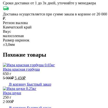
Сроки доставки от 1 до 3х дней, уточняйте у менеджера
Доставка осуществляется при сумме заказа в корзине от 20 000
₽.
Регион вылова
Камчатский край
Вкус
малосоленая
Размер икринок
±3,0мм
Похожие товары
Икра красная горбуша
650 г
Первоначальная
Текущая
5 900
₽
5 450
₽
цена
цена:
В корзину
Быстрый заказ
составляла
5
5
450₽.
Икра щуки
900₽.
250 г
2 000
₽
В корзину
Быстрый заказ