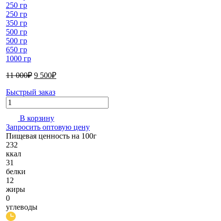
250 гр
250 гр
350 гр
500 гр
500 гр
650 гр
1000 гр
Первоначальная
Текущая
11 000
₽
9 500
₽
цена
цена:
Быстрый заказ
составляла
9
Количество
11
500₽.
000₽.
В корзину
Запросить оптовую цену
Пищевая ценность на 100г
232
ккал
31
белки
12
жиры
0
углеводы