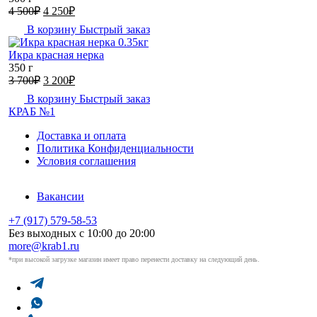
Первоначальная
Текущая
4 500
₽
4 250
₽
цена
цена:
В корзину
Быстрый заказ
составляла
4
4
250₽.
Икра красная нерка
500₽.
350 г
Первоначальная
Текущая
3 700
₽
3 200
₽
цена
цена:
В корзину
Быстрый заказ
составляла
3
КРАБ №1
3
200₽.
700₽.
Доставка и оплата
Политика Конфиденциальности
Условия соглашения
Вакансии
+7 (917) 579-58-53
Без выходных с 10:00 до 20:00
more@krab1.ru
*при высокой загрузке магазин имеет право перенести доставку на следующий день.