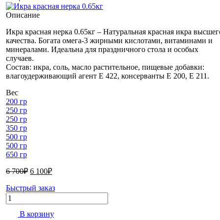
Описание
Икра красная нерка 0.65кг – Натуральная красная икра высшег
качества. Богата омега-3 жирными кислотами, витаминами и
минералами. Идеальна для праздничного стола и особых
случаев.
Состав: икра, соль, масло растительное, пищевые добавки:
влагоудерживающий агент E 422, консерванты E 200, E 211.
Вес
200 гр
250 гр
250 гр
350 гр
500 гр
500 гр
650 гр
Первоначальная
Текущая
6 700
₽
6 100
₽
цена
цена:
Быстрый заказ
составляла
6
Количество
6
100₽.
700₽.
В корзину