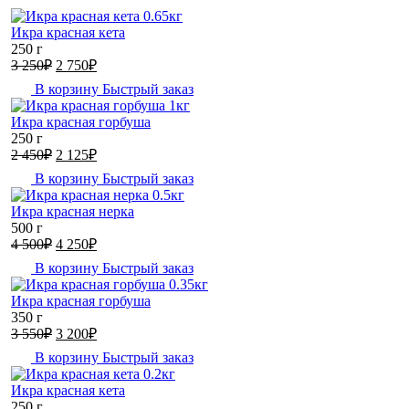
Икра красная кета
250 г
Первоначальная
Текущая
3 250
₽
2 750
₽
цена
цена:
В корзину
Быстрый заказ
составляла
2
3
750₽.
Икра красная горбуша
250₽.
250 г
Первоначальная
Текущая
2 450
₽
2 125
₽
цена
цена:
В корзину
Быстрый заказ
составляла
2
2
125₽.
Икра красная нерка
450₽.
500 г
Первоначальная
Текущая
4 500
₽
4 250
₽
цена
цена:
В корзину
Быстрый заказ
составляла
4
4
250₽.
Икра красная горбуша
500₽.
350 г
Первоначальная
Текущая
3 550
₽
3 200
₽
цена
цена:
В корзину
Быстрый заказ
составляла
3
3
200₽.
Икра красная кета
550₽.
250 г