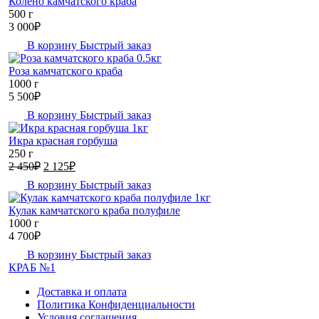
Колено камчатского краба
500 г
3 000
₽
В корзину
Быстрый заказ
Роза камчатского краба
1000 г
5 500
₽
В корзину
Быстрый заказ
Икра красная горбуша
250 г
Первоначальная
Текущая
2 450
₽
2 125
₽
цена
цена:
В корзину
Быстрый заказ
составляла
2
2
125₽.
Кулак камчатского краба полуфиле
450₽.
1000 г
4 700
₽
В корзину
Быстрый заказ
КРАБ №1
Доставка и оплата
Политика Конфиденциальности
Условия соглашения