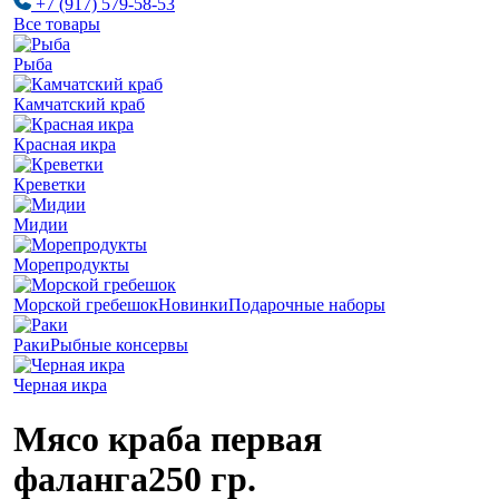
+7 (917) 579-58-53
Все товары
Рыба
Камчатский краб
Красная икра
Креветки
Мидии
Морепродукты
Морской гребешок
Новинки
Подарочные наборы
Раки
Рыбные консервы
Черная икра
Мясо краба первая
фаланга
250 гр.