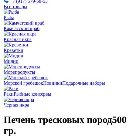
+7 (917) 579-58-53
Все товары
Рыба
Камчатский краб
Красная икра
Креветки
Мидии
Морепродукты
Морской гребешок
Новинки
Подарочные наборы
Раки
Рыбные консервы
Черная икра
Печень тресковых пород
500
гр.