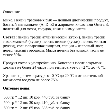
Описание
Микс. Печень тресковых рыб — ценный диетический продукт,
богатый витаминами (A, D, E) и жирными кислотами Омега-3,
полезный для мозга, сосудов, кожи и иммунитета.
Состав:
печень трески атлантической (куски), печень трески
тихоокеанской (куски), печень пикши (куски), печень минтая
(куски), соль поваренная пищевая, специи – лавровый лист,
перец черный горошком. Масса печени без жидкой части не
менее 50%.
Продукт готов к употреблению. Консервы после вскрытия
хранить не более 24 часов при температуре от +2 °С до +6 °С.
Хранить при температуре от 0 °С до 20 °С и относительной
влажности воздуха не более 75%.
Оптовые цены:
500 гр * 12 шт, 10 кор.
440 руб. за банку
500 гр * 12 шт, 30 кор.
410 руб. за банку
500 гр * 12 шт, 65 кор.
385 руб. за банку